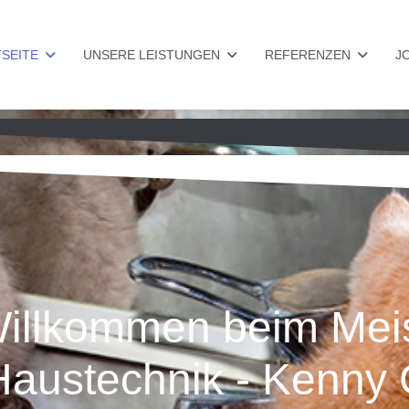
SEITE
UNSERE LEISTUNGEN
REFERENZEN
J
Willkommen beim Meis
austechnik - Kenny 